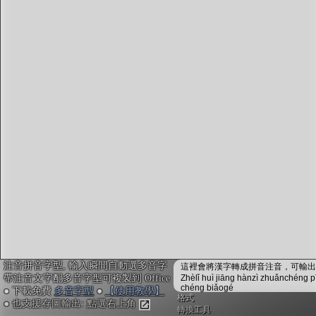
字型下載
排版格式匯出
國語課本生詞
中文檢定分級
兩岸發音差異
匯出表格
注音拼音字型, 輸入瞬間自動選多音字
這裡會將漢字轉成拼音注音，可輸出成
帶注音文字配多音字型可複製到 Office
Zhèlǐ huì jiāng hànzì zhuǎnchéng p
chéng biǎogé
● 下載免費
多音字型
●
【使用教學】
格式
● 也支援存圖輸出: 點選右上角
轉換工具