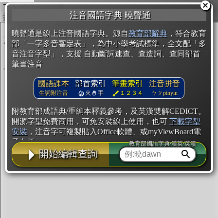
複製
注音國語字典 曉聲通
開始編輯
曉聲通是線上注音國語字典。源自
教育部辭典
，符合教育
部「一字多音審定表」，為中小學考試標準，全文配「多
音注音字型」，支援 自動斷詞速查、查造詞、查同部首
筆畫注音
國語課本
部首索引
筆畫索引
注音拼音
生詞附注音
火
手
１２３４
ㄅㄆpinyin
附教育部成語典/重編本釋義參考，及英漢雙解CEDICT。
開源字型免費商用，可免安裝線上使用，也可
下載字型
安裝
，注音字可複製貼入Office軟體、或myViewBoard電
子白板。
教育部國語字典·漢英·英漢
開始編輯查詢
辭典使用方法
注音IVS字型編輯器