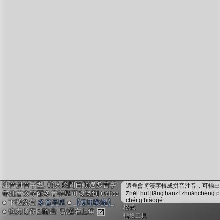
字型下載
排版格式匯出
國語課本生詞
中文檢定分級
兩岸發音差異
匯出表格
注音拼音字型, 輸入瞬間自動選多音字
這裡會將漢字轉成拼音注音，可輸出成
帶注音文字配多音字型可複製到 Office
Zhèlǐ huì jiāng hànzì zhuǎnchéng p
chéng biǎogé
● 下載免費
多音字型
●
【使用教學】
格式
● 也支援存圖輸出: 點選右上角
轉換工具