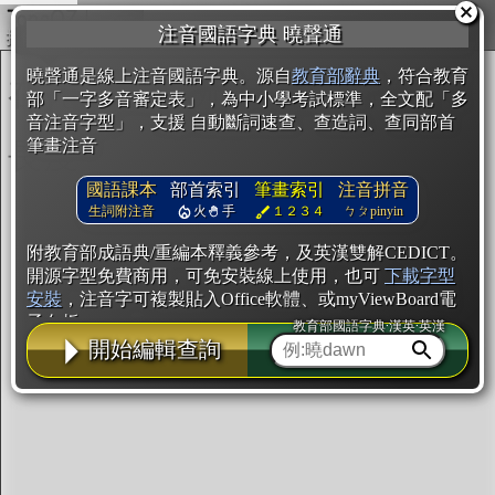
複製
注音國語字典 曉聲通
開始編輯
曉聲通是線上注音國語字典。源自
教育部辭典
，符合教育
部「一字多音審定表」，為中小學考試標準，全文配「多
音注音字型」，支援 自動斷詞速查、查造詞、查同部首
筆畫注音
國語課本
部首索引
筆畫索引
注音拼音
生詞附注音
火
手
１２３４
ㄅㄆpinyin
附教育部成語典/重編本釋義參考，及英漢雙解CEDICT。
開源字型免費商用，可免安裝線上使用，也可
下載字型
安裝
，注音字可複製貼入Office軟體、或myViewBoard電
子白板。
教育部國語字典·漢英·英漢
開始編輯查詢
辭典使用方法
注音IVS字型編輯器