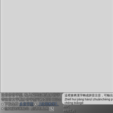
字型下載
排版格式匯出
國語課本生詞
中文檢定分級
兩岸發音差異
匯出表格
注音拼音字型, 輸入瞬間自動選多音字
這裡會將漢字轉成拼音注音，可輸出成
帶注音文字配多音字型可複製到 Office
Zhèlǐ huì jiāng hànzì zhuǎnchéng p
chéng biǎogé
● 下載免費
多音字型
●
【使用教學】
格式
● 也支援存圖輸出: 點選右上角
轉換工具