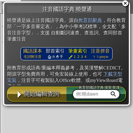
複製
注音國語字典 曉聲通
開始編輯
曉聲通是線上注音國語字典。源自
教育部辭典
，符合教育
部「一字多音審定表」，為中小學考試標準，全文配「多
音注音字型」，支援 自動斷詞速查、查造詞、查同部首
筆畫注音
國語課本
部首索引
筆畫索引
注音拼音
生詞附注音
火
手
１２３４
ㄅㄆpinyin
附教育部成語典/重編本釋義參考，及英漢雙解CEDICT。
開源字型免費商用，可免安裝線上使用，也可
下載字型
安裝
，注音字可複製貼入Office軟體、或myViewBoard電
子白板。
教育部國語字典·漢英·英漢
開始編輯查詢
辭典使用方法
注音IVS字型編輯器