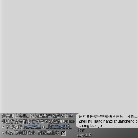
字型下載
排版格式匯出
國語課本生詞
中文檢定分級
兩岸發音差異
匯出表格
注音拼音字型, 輸入瞬間自動選多音字
這裡會將漢字轉成拼音注音，可輸出成
帶注音文字配多音字型可複製到 Office
Zhèlǐ huì jiāng hànzì zhuǎnchéng p
chéng biǎogé
● 下載免費
多音字型
●
【使用教學】
格式
● 也支援存圖輸出: 點選右上角
轉換工具