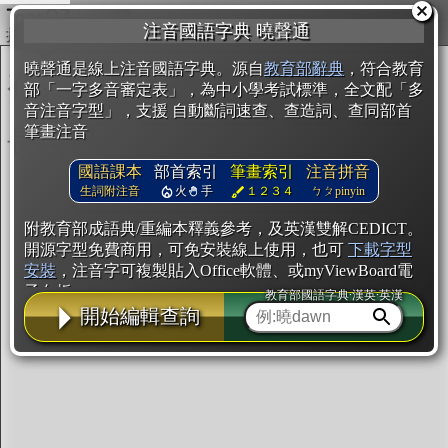
複製
注音國語字典 曉聲通
開始編輯
曉聲通是線上注音國語字典。源自
教育部辭典
，符合教育
部「一字多音審定表」，為中小學考試標準，全文配「多
音注音字型」，支援 自動斷詞速查、查造詞、查同部首
筆畫注音
國語課本
部首索引
筆畫索引
注音拼音
生詞附注音
火
手
１２３４
ㄅㄆpinyin
附教育部成語典/重編本釋義參考，及英漢雙解CEDICT。
開源字型免費商用，可免安裝線上使用，也可
下載字型
安裝
，注音字可複製貼入Office軟體、或myViewBoard電
子白板。
教育部國語字典·漢英·英漢
開始編輯查詢
辭典使用方法
注音IVS字型編輯器