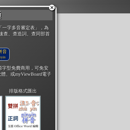
通
「一字多音審定表」，為
速查、查造詞、查同部首
拼音
yin
開源字型免費商用，可免安
體、或myViewBoard電子
排版格式匯出