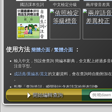
國語課本生詞
中文檢定分級
兩岸發音差異
使用方法
：
簡體介面
/
繁體介面
輸入中文，預設會查詢 簡編本辭典，全文配上經過多音
注音字型。
成語典
/
重編本
/
英文
的文獻資料，會在查詢時自動附加在
。
點擊「查詢造詞」瞬間列出含有該字的所有詞彙。
開始編輯查詢
點「部首」瞬間列出所有「同部首字」。也支援查詢「
辭典解釋的全文都經過自動斷詞，點擊便可瞬間「連續
用手動重複輸入。