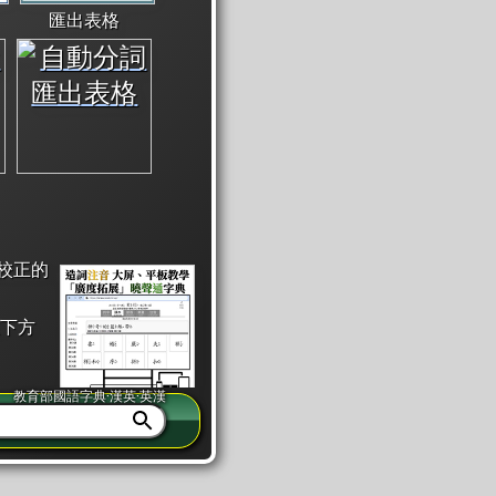
匯出表格
校正的
下方
教育部國語字典·漢英·英漢
同注音」或「同筆畫」。
查詢」此字詞的解釋，不