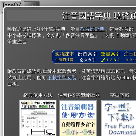
複製
注音國語字典 曉聲
曉聲通是線上注音國語字典。源自
教育部辭典
，符合教育部
中小學考試標準，全文配「多音注音字型」，支援 自動斷詞
筆畫注音
國語課本
部首索引
筆畫索引
注音
生詞附注音
火
手
１２３４
ㄅㄆpin
附教育部成語典/重編本釋義參考，及英漢雙解CEDICT。
裝線上使用，也可
下載字型安裝
，注音字可複製貼入Office軟
白板。
辭典使用方法
注音IVS字型編輯器
字型下載