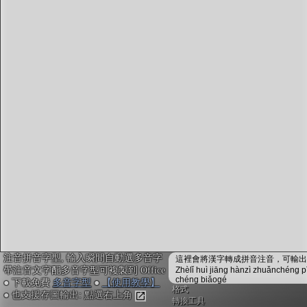
字型下載
排版格式匯出
國語課本生詞
中文檢定分級
兩岸發音差異
匯出表格
注音拼音字型, 輸入瞬間自動選多音字
這裡會將漢字轉成拼音注音，可輸出成
帶注音文字配多音字型可複製到 Office
Zhèlǐ huì jiāng hànzì zhuǎnchéng p
chéng biǎogé
● 下載免費
多音字型
●
【使用教學】
格式
● 也支援存圖輸出: 點選右上角
轉換工具