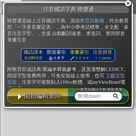
複製
注音國語字典 曉聲通
開始編輯
曉聲通是線上注音國語字典。源自
教育部辭典
，符合教育
部「一字多音審定表」，為中小學考試標準，全文配「多
音注音字型」，支援 自動斷詞速查、查造詞、查同部首
筆畫注音
國語課本
部首索引
筆畫索引
注音拼音
生詞附注音
火
手
１２３４
ㄅㄆpinyin
附教育部成語典/重編本釋義參考，及英漢雙解CEDICT。
開源字型免費商用，可免安裝線上使用，也可
下載字型
安裝
，注音字可複製貼入Office軟體、或myViewBoard電
子白板。
教育部國語字典·漢英·英漢
開始編輯查詢
辭典使用方法
注音IVS字型編輯器