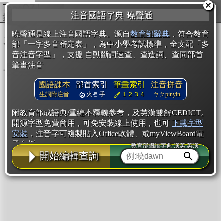
複製
注音國語字典 曉聲通
開始編輯
曉聲通是線上注音國語字典。源自
教育部辭典
，符合教育
部「一字多音審定表」，為中小學考試標準，全文配「多
音注音字型」，支援 自動斷詞速查、查造詞、查同部首
筆畫注音
國語課本
部首索引
筆畫索引
注音拼音
生詞附注音
火
手
１２３４
ㄅㄆpinyin
附教育部成語典/重編本釋義參考，及英漢雙解CEDICT。
開源字型免費商用，可免安裝線上使用，也可
下載字型
安裝
，注音字可複製貼入Office軟體、或myViewBoard電
子白板。
教育部國語字典·漢英·英漢
開始編輯查詢
辭典使用方法
注音IVS字型編輯器