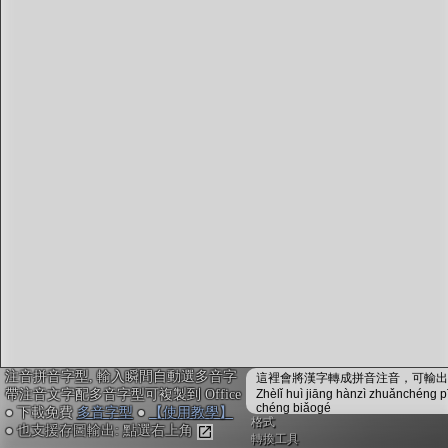
字型下載
排版格式匯出
國語課本生詞
中文檢定分級
兩岸發音差異
匯出表格
注音拼音字型, 輸入瞬間自動選多音字
這裡會將漢字轉成拼音注音，可輸出成
帶注音文字配多音字型可複製到 Office
Zhèlǐ huì jiāng hànzì zhuǎnchéng p
chéng biǎogé
● 下載免費
多音字型
●
【使用教學】
格式
● 也支援存圖輸出: 點選右上角
轉換工具