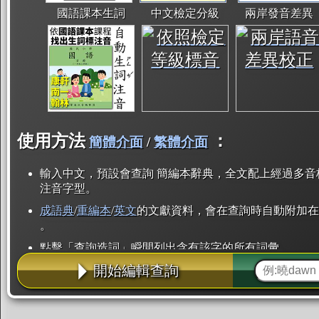
國語課本生詞
中文檢定分級
兩岸發音差異
使用方法
：
簡體介面
/
繁體介面
輸入中文，預設會查詢 簡編本辭典，全文配上經過多音
注音字型。
成語典
/
重編本
/
英文
的文獻資料，會在查詢時自動附加在
。
點擊「查詢造詞」瞬間列出含有該字的所有詞彙。
開始編輯查詢
點「部首」瞬間列出所有「同部首字」。也支援查詢「
辭典解釋的全文都經過自動斷詞，點擊便可瞬間「連續
用手動重複輸入。