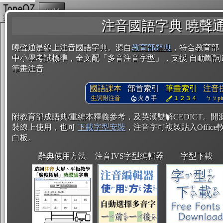
複製
注音國語字典 曉聲
曉聲通是線上注音國語字典。源自
教育部辭典
，符合教育部
中小學考試標準，全文配「多音注音字型」，支援 自動斷詞
筆畫注音
國語課本
部首索引
筆畫索引
注音
生詞附注音
火
手
１２３４
ㄅㄆpin
附教育部成語典/重編本釋義參考，及英漢雙解CEDICT。
裝線上使用，也可
下載字型安裝
，注音字可複製貼入Office軟
白板。
辭典使用方法
注音IVS字型編輯器
字型下載