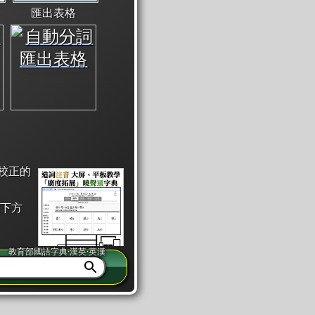
匯出表格
校正的
下方
教育部國語字典·漢英·英漢
同注音」或「同筆畫」。
查詢」此字詞的解釋，不