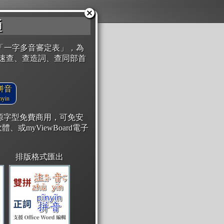
通
「一字多音審定表」，為
速查、查造詞、查同部首
拼音
yin
開源字型免費商用，可免安
體、或myViewBoard電子
排版格式匯出