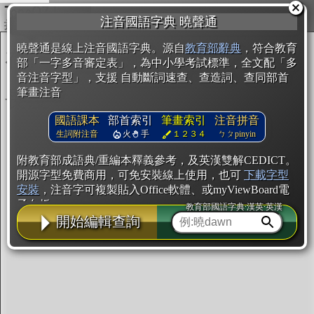
複製
注音國語字典 曉聲通
開始編輯
曉聲通是線上注音國語字典。源自
教育部辭典
，符合教育
部「一字多音審定表」，為中小學考試標準，全文配「多
音注音字型」，支援 自動斷詞速查、查造詞、查同部首
筆畫注音
國語課本
部首索引
筆畫索引
注音拼音
生詞附注音
火
手
１２３４
ㄅㄆpinyin
附教育部成語典/重編本釋義參考，及英漢雙解CEDICT。
開源字型免費商用，可免安裝線上使用，也可
下載字型
安裝
，注音字可複製貼入Office軟體、或myViewBoard電
子白板。
教育部國語字典·漢英·英漢
開始編輯查詢
辭典使用方法
注音IVS字型編輯器