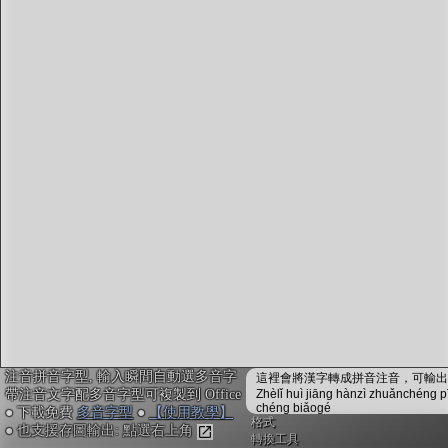
字型下載
排版格式匯出
國語課本生詞
中文檢定分級
兩岸發音差異
匯出表格
注音拼音字型, 輸入瞬間自動選多音字
這裡會將漢字轉成拼音注音，可輸出成
帶注音文字配多音字型可複製到 Office
Zhèlǐ huì jiāng hànzì zhuǎnchéng p
chéng biǎogé
● 下載免費
多音字型
●
【使用教學】
格式
● 也支援存圖輸出: 點選右上角
轉換工具