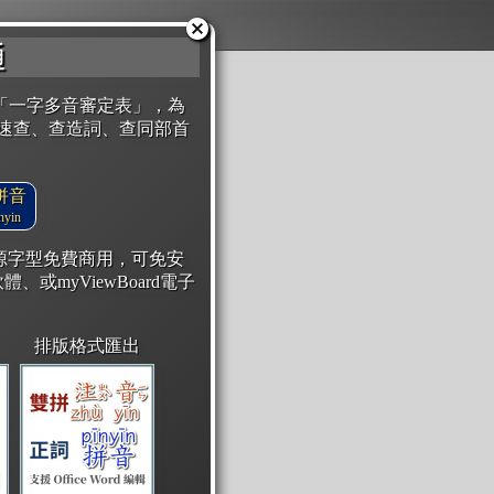
通
「一字多音審定表」，為
速查、查造詞、查同部首
拼音
yin
開源字型免費商用，可免安
體、或myViewBoard電子
排版格式匯出