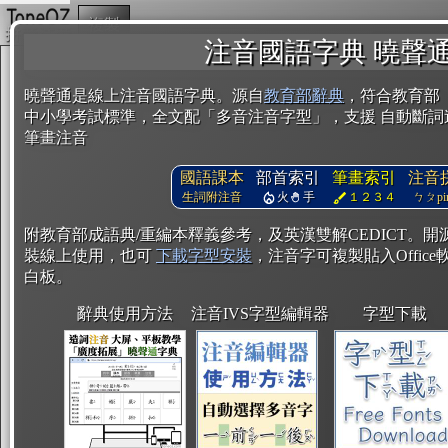
複製
注音國語字典 曉聲
曉聲通是線上注音國語字典。源自
教育部辭典
，符合教育部
中小學考試標準，全文配「多音注音字型」，支援 自動斷詞
筆畫注音
國語課本
部首索引
筆畫索引
注音
生詞附注音
火
手
１２３４
ㄅㄆpin
附教育部成語典/重編本釋義參考，及英漢雙解CEDICT。
裝線上使用，也可
下載字型安裝
，注音字可複製貼入Office軟
白板。
辭典使用方法
注音IVS字型編輯器
字型下載