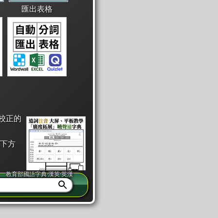
匯出表格
校正的
下方
教育部國語字典·漢英·英漢
同注音」或「同筆畫」。
查詢」此字詞的解釋，不