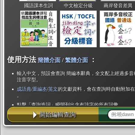
國語課本生詞
中文檢定分級
兩岸發音差異
使用方法
：
簡體介面
/
繁體介面
輸入中文，預設會查詢 簡編本辭典，全文配上經過多音
注音字型。
成語典
/
重編本
/
英文
的文獻資料，會在查詢時自動附加在
。
點擊「查詢造詞」瞬間列出含有該字的所有詞彙。
開始編輯查詢
點「部首」瞬間列出所有「同部首字」。也支援查詢「
辭典解釋的全文都經過自動斷詞，點擊便可瞬間「連續
用手動重複輸入。