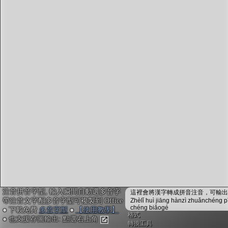
字型下載
排版格式匯出
國語課本生詞
中文檢定分級
兩岸發音差異
匯出表格
注音拼音字型, 輸入瞬間自動選多音字
這裡會將漢字轉成拼音注音，可輸出成
帶注音文字配多音字型可複製到 Office
Zhèlǐ huì jiāng hànzì zhuǎnchéng p
chéng biǎogé
● 下載免費
多音字型
●
【使用教學】
格式
● 也支援存圖輸出: 點選右上角
轉換工具