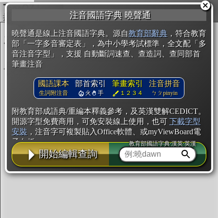
複製
注音國語字典 曉聲通
開始編輯
曉聲通是線上注音國語字典。源自
教育部辭典
，符合教育
部「一字多音審定表」，為中小學考試標準，全文配「多
音注音字型」，支援 自動斷詞速查、查造詞、查同部首
筆畫注音
國語課本
部首索引
筆畫索引
注音拼音
生詞附注音
火
手
１２３４
ㄅㄆpinyin
附教育部成語典/重編本釋義參考，及英漢雙解CEDICT。
開源字型免費商用，可免安裝線上使用，也可
下載字型
安裝
，注音字可複製貼入Office軟體、或myViewBoard電
子白板。
教育部國語字典·漢英·英漢
開始編輯查詢
辭典使用方法
注音IVS字型編輯器