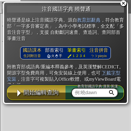
複製
注音國語字典 曉聲通
開始編輯
曉聲通是線上注音國語字典。源自
教育部辭典
，符合教育
部「一字多音審定表」，為中小學考試標準，全文配「多
音注音字型」，支援 自動斷詞速查、查造詞、查同部首
筆畫注音
國語課本
部首索引
筆畫索引
注音拼音
生詞附注音
火
手
１２３４
ㄅㄆpinyin
附教育部成語典/重編本釋義參考，及英漢雙解CEDICT。
開源字型免費商用，可免安裝線上使用，也可
下載字型
安裝
，注音字可複製貼入Office軟體、或myViewBoard電
子白板。
教育部國語字典·漢英·英漢
開始編輯查詢
辭典使用方法
注音IVS字型編輯器