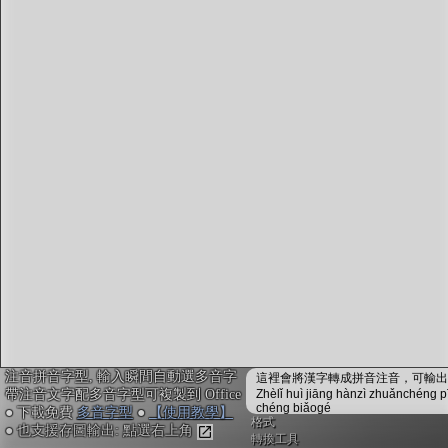
字型下載
排版格式匯出
國語課本生詞
中文檢定分級
兩岸發音差異
匯出表格
注音拼音字型, 輸入瞬間自動選多音字
這裡會將漢字轉成拼音注音，可輸出成
帶注音文字配多音字型可複製到 Office
Zhèlǐ huì jiāng hànzì zhuǎnchéng p
chéng biǎogé
● 下載免費
多音字型
●
【使用教學】
格式
● 也支援存圖輸出: 點選右上角
轉換工具