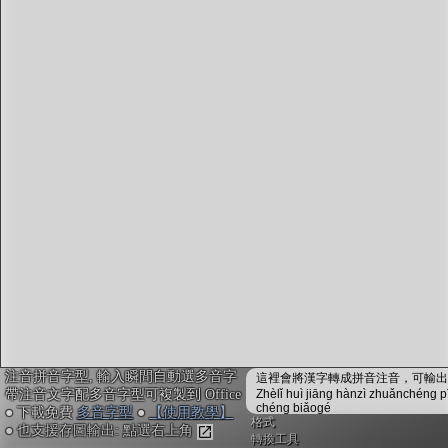
字型下載
排版格式匯出
國語課本生詞
中文檢定分級
兩岸發音差異
匯出表格
注音拼音字型, 輸入瞬間自動選多音字
這裡會將漢字轉成拼音注音，可輸出成
帶注音文字配多音字型可複製到 Office
Zhèlǐ huì jiāng hànzì zhuǎnchéng p
chéng biǎogé
● 下載免費
多音字型
●
【使用教學】
格式
● 也支援存圖輸出: 點選右上角
轉換工具