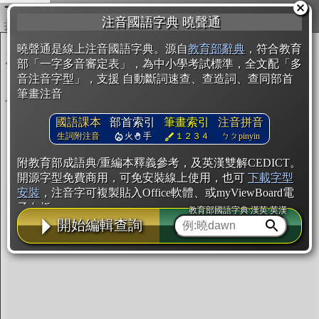
複製
注音國語字典 曉聲通
開始編輯
曉聲通是線上注音國語字典。源自
教育部辭典
，符合教育
部「一字多音審定表」，為中小學考試標準，全文配「多
音注音字型」，支援 自動斷詞速查、查造詞、查同部首
筆畫注音
國語課本
部首索引
筆畫索引
注音拼音
生詞附注音
火
手
１２３４
ㄅㄆpinyin
附教育部成語典/重編本釋義參考，及英漢雙解CEDICT。
開源字型免費商用，可免安裝線上使用，也可
下載字型
安裝
，注音字可複製貼入Office軟體、或myViewBoard電
子白板。
教育部國語字典·漢英·英漢
開始編輯查詢
辭典使用方法
注音IVS字型編輯器