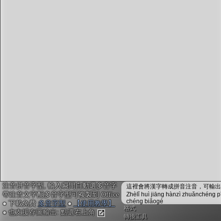
字型下載
排版格式匯出
國語課本生詞
中文檢定分級
兩岸發音差異
匯出表格
注音拼音字型, 輸入瞬間自動選多音字
這裡會將漢字轉成拼音注音，可輸出成
帶注音文字配多音字型可複製到 Office
Zhèlǐ huì jiāng hànzì zhuǎnchéng p
chéng biǎogé
● 下載免費
多音字型
●
【使用教學】
格式
● 也支援存圖輸出: 點選右上角
轉換工具