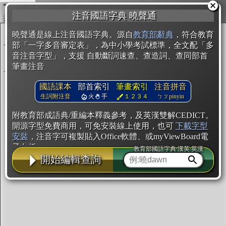
複製
注音國語字典 曉聲通
開始編輯
曉聲通是線上注音國語字典。源自
教育部辭典
，符合教育
部「一字多音審定表」，為中小學考試標準，全文配「多
音注音字型」，支援 自動斷詞速查、查造詞、查同部首
筆畫注音
國語課本
部首索引
筆畫索引
注音拼音
生詞附注音
火
手
１２３４
ㄅㄆpinyin
附教育部成語典/重編本釋義參考，及英漢雙解CEDICT。
開源字型免費商用，可免安裝線上使用，也可
下載字型
安裝
，注音字可複製貼入Office軟體、或myViewBoard電
子白板。
教育部國語字典·漢英·英漢
開始編輯查詢
辭典使用方法
注音IVS字型編輯器