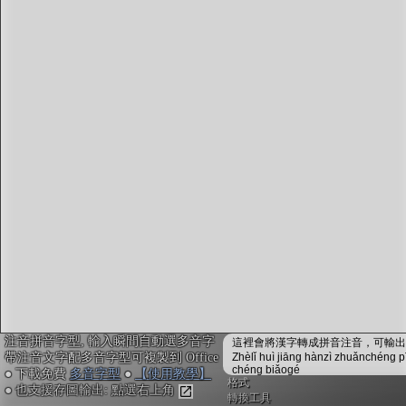
字型下載
排版格式匯出
國語課本生詞
中文檢定分級
兩岸發音差異
匯出表格
注音拼音字型, 輸入瞬間自動選多音字
這裡會將漢字轉成拼音注音，可輸出成
帶注音文字配多音字型可複製到 Office
Zhèlǐ huì jiāng hànzì zhuǎnchéng p
chéng biǎogé
● 下載免費
多音字型
●
【使用教學】
格式
● 也支援存圖輸出: 點選右上角
轉換工具