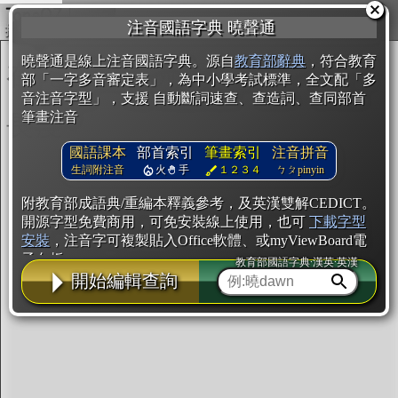
複製
注音國語字典 曉聲通
開始編輯
曉聲通是線上注音國語字典。源自
教育部辭典
，符合教育
部「一字多音審定表」，為中小學考試標準，全文配「多
音注音字型」，支援 自動斷詞速查、查造詞、查同部首
筆畫注音
國語課本
部首索引
筆畫索引
注音拼音
生詞附注音
火
手
１２３４
ㄅㄆpinyin
附教育部成語典/重編本釋義參考，及英漢雙解CEDICT。
開源字型免費商用，可免安裝線上使用，也可
下載字型
安裝
，注音字可複製貼入Office軟體、或myViewBoard電
子白板。
教育部國語字典·漢英·英漢
開始編輯查詢
辭典使用方法
注音IVS字型編輯器