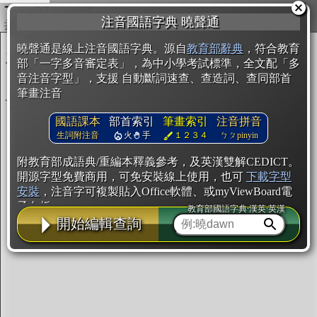
複製
注音國語字典 曉聲通
開始編輯
曉聲通是線上注音國語字典。源自
教育部辭典
，符合教育
部「一字多音審定表」，為中小學考試標準，全文配「多
音注音字型」，支援 自動斷詞速查、查造詞、查同部首
筆畫注音
國語課本
部首索引
筆畫索引
注音拼音
生詞附注音
火
手
１２３４
ㄅㄆpinyin
附教育部成語典/重編本釋義參考，及英漢雙解CEDICT。
開源字型免費商用，可免安裝線上使用，也可
下載字型
安裝
，注音字可複製貼入Office軟體、或myViewBoard電
子白板。
教育部國語字典·漢英·英漢
開始編輯查詢
辭典使用方法
注音IVS字型編輯器