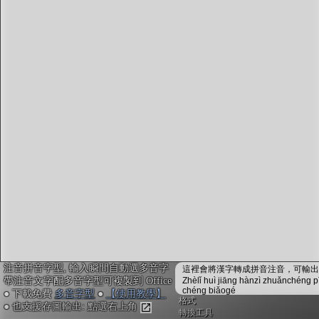
字型下載
排版格式匯出
國語課本生詞
中文檢定分級
兩岸發音差異
匯出表格
注音拼音字型, 輸入瞬間自動選多音字
這裡會將漢字轉成拼音注音，可輸出成
帶注音文字配多音字型可複製到 Office
Zhèlǐ huì jiāng hànzì zhuǎnchéng p
chéng biǎogé
● 下載免費
多音字型
●
【使用教學】
格式
● 也支援存圖輸出: 點選右上角
轉換工具