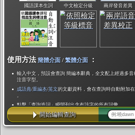
國語課本生詞
中文檢定分級
兩岸發音差異
使用方法
：
簡體介面
/
繁體介面
輸入中文，預設會查詢 簡編本辭典，全文配上經過多音
注音字型。
成語典
/
重編本
/
英文
的文獻資料，會在查詢時自動附加在
。
點擊「查詢造詞」瞬間列出含有該字的所有詞彙。
開始編輯查詢
點「部首」瞬間列出所有「同部首字」。也支援查詢「
辭典解釋的全文都經過自動斷詞，點擊便可瞬間「連續
用手動重複輸入。