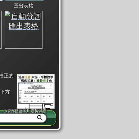
匯出表格
校正的
下方
教育部國語字典·漢英·英漢
同注音」或「同筆畫」。
查詢」此字詞的解釋，不