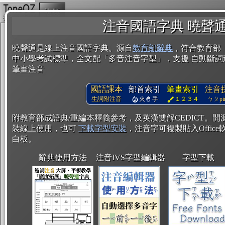
複製
注音國語字典 曉聲
曉聲通是線上注音國語字典。源自
教育部辭典
，符合教育部
中小學考試標準，全文配「多音注音字型」，支援 自動斷詞
筆畫注音
國語課本
部首索引
筆畫索引
注音
生詞附注音
火
手
１２３４
ㄅㄆpin
附教育部成語典/重編本釋義參考，及英漢雙解CEDICT。
裝線上使用，也可
下載字型安裝
，注音字可複製貼入Office軟
白板。
辭典使用方法
注音IVS字型編輯器
字型下載