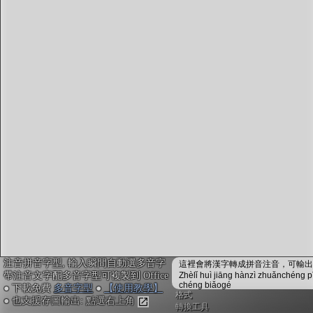
字型下載
排版格式匯出
國語課本生詞
中文檢定分級
兩岸發音差異
匯出表格
注音拼音字型, 輸入瞬間自動選多音字
這裡會將漢字轉成拼音注音，可輸出成
帶注音文字配多音字型可複製到 Office
Zhèlǐ huì jiāng hànzì zhuǎnchéng p
chéng biǎogé
● 下載免費
多音字型
●
【使用教學】
格式
● 也支援存圖輸出: 點選右上角
轉換工具