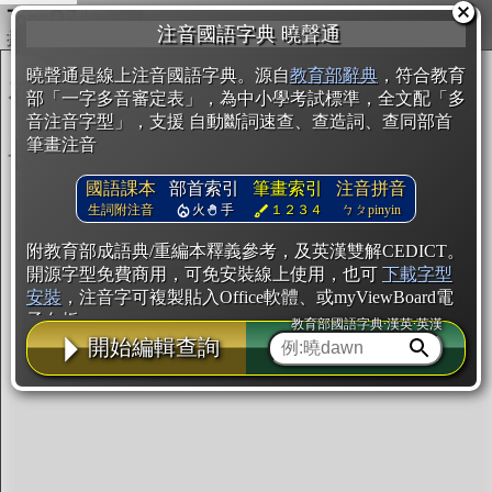
複製
注音國語字典 曉聲通
開始編輯
曉聲通是線上注音國語字典。源自
教育部辭典
，符合教育
部「一字多音審定表」，為中小學考試標準，全文配「多
音注音字型」，支援 自動斷詞速查、查造詞、查同部首
筆畫注音
國語課本
部首索引
筆畫索引
注音拼音
生詞附注音
火
手
１２３４
ㄅㄆpinyin
附教育部成語典/重編本釋義參考，及英漢雙解CEDICT。
開源字型免費商用，可免安裝線上使用，也可
下載字型
安裝
，注音字可複製貼入Office軟體、或myViewBoard電
子白板。
教育部國語字典·漢英·英漢
開始編輯查詢
辭典使用方法
注音IVS字型編輯器