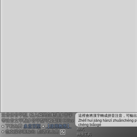
字型下載
排版格式匯出
國語課本生詞
中文檢定分級
兩岸發音差異
匯出表格
注音拼音字型, 輸入瞬間自動選多音字
這裡會將漢字轉成拼音注音，可輸出成
帶注音文字配多音字型可複製到 Office
Zhèlǐ huì jiāng hànzì zhuǎnchéng p
chéng biǎogé
● 下載免費
多音字型
●
【使用教學】
格式
● 也支援存圖輸出: 點選右上角
轉換工具