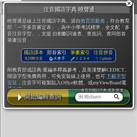
複製
注音國語字典 曉聲通
開始編輯
曉聲通是線上注音國語字典。源自
教育部辭典
，符合教育
部「一字多音審定表」，為中小學考試標準，全文配「多
音注音字型」，支援 自動斷詞速查、查造詞、查同部首
筆畫注音
國語課本
部首索引
筆畫索引
注音拼音
生詞附注音
火
手
１２３４
ㄅㄆpinyin
附教育部成語典/重編本釋義參考，及英漢雙解CEDICT。
開源字型免費商用，可免安裝線上使用，也可
下載字型
安裝
，注音字可複製貼入Office軟體、或myViewBoard電
子白板。
教育部國語字典·漢英·英漢
開始編輯查詢
辭典使用方法
注音IVS字型編輯器