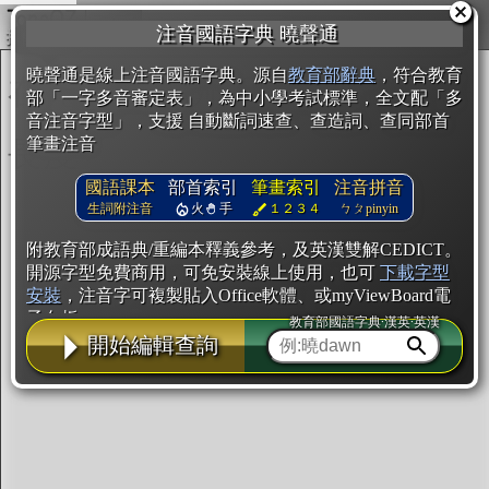
複製
注音國語字典 曉聲通
開始編輯
曉聲通是線上注音國語字典。源自
教育部辭典
，符合教育
部「一字多音審定表」，為中小學考試標準，全文配「多
音注音字型」，支援 自動斷詞速查、查造詞、查同部首
筆畫注音
國語課本
部首索引
筆畫索引
注音拼音
生詞附注音
火
手
１２３４
ㄅㄆpinyin
附教育部成語典/重編本釋義參考，及英漢雙解CEDICT。
開源字型免費商用，可免安裝線上使用，也可
下載字型
安裝
，注音字可複製貼入Office軟體、或myViewBoard電
子白板。
教育部國語字典·漢英·英漢
開始編輯查詢
辭典使用方法
注音IVS字型編輯器