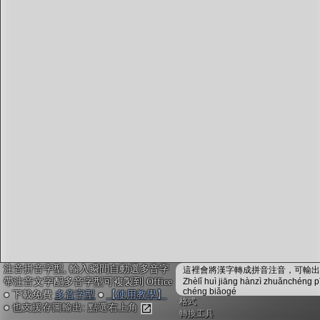
字型下載
排版格式匯出
國語課本生詞
中文檢定分級
兩岸發音差異
匯出表格
注音拼音字型, 輸入瞬間自動選多音字
這裡會將漢字轉成拼音注音，可輸出成
帶注音文字配多音字型可複製到 Office
Zhèlǐ huì jiāng hànzì zhuǎnchéng p
chéng biǎogé
● 下載免費
多音字型
●
【使用教學】
格式
● 也支援存圖輸出: 點選右上角
轉換工具