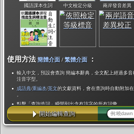
國語課本生詞
中文檢定分級
兩岸發音差異
使用方法
：
簡體介面
/
繁體介面
輸入中文，預設會查詢 簡編本辭典，全文配上經過多音
注音字型。
成語典
/
重編本
/
英文
的文獻資料，會在查詢時自動附加在
。
點擊「查詢造詞」瞬間列出含有該字的所有詞彙。
開始編輯查詢
點「部首」瞬間列出所有「同部首字」。也支援查詢「
辭典解釋的全文都經過自動斷詞，點擊便可瞬間「連續
用手動重複輸入。