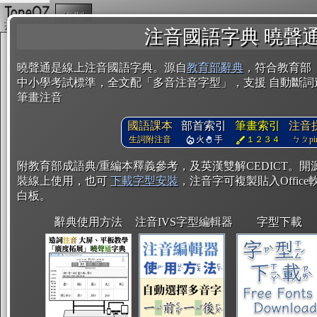
複製
注音國語字典 曉聲
曉聲通是線上注音國語字典。源自
教育部辭典
，符合教育部
中小學考試標準，全文配「多音注音字型」，支援 自動斷詞
筆畫注音
國語課本
部首索引
筆畫索引
注音
生詞附注音
火
手
１２３４
ㄅㄆpin
附教育部成語典/重編本釋義參考，及英漢雙解CEDICT。
裝線上使用，也可
下載字型安裝
，注音字可複製貼入Office軟
白板。
辭典使用方法
注音IVS字型編輯器
字型下載