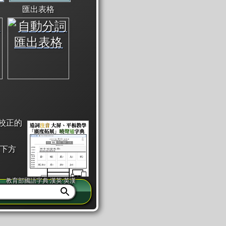
匯出表格
校正的
下方
教育部國語字典·漢英·英漢
同注音」或「同筆畫」。
查詢」此字詞的解釋，不