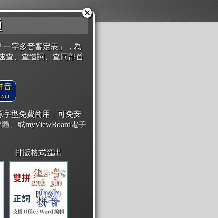
通
「一字多音審定表」，為
速查、查造詞、查同部首
拼音
yin
開源字型免費商用，可免安
體、或myViewBoard電子
排版格式匯出