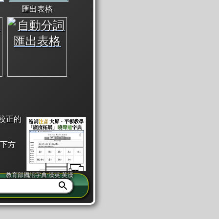
匯出表格
校正的
下方
教育部國語字典·漢英·英漢
同注音」或「同筆畫」。
查詢」此字詞的解釋，不