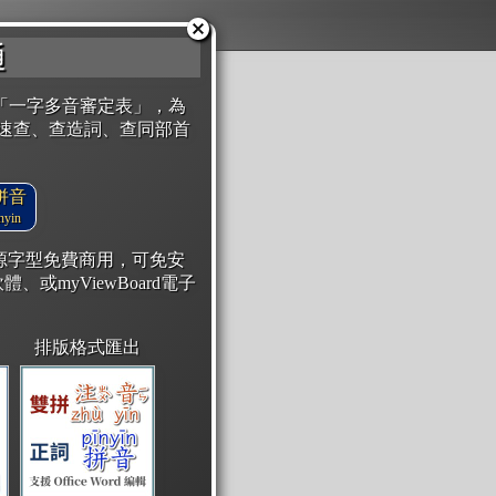
通
「一字多音審定表」，為
速查、查造詞、查同部首
拼音
yin
開源字型免費商用，可免安
體、或myViewBoard電子
排版格式匯出