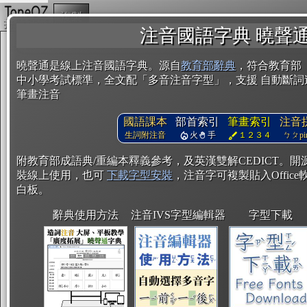
複製
注音國語字典 曉聲
曉聲通是線上注音國語字典。源自
教育部辭典
，符合教育部
中小學考試標準，全文配「多音注音字型」，支援 自動斷詞
筆畫注音
國語課本
部首索引
筆畫索引
注音
生詞附注音
火
手
１２３４
ㄅㄆpin
附教育部成語典/重編本釋義參考，及英漢雙解CEDICT。
裝線上使用，也可
下載字型安裝
，注音字可複製貼入Office軟
白板。
辭典使用方法
注音IVS字型編輯器
字型下載