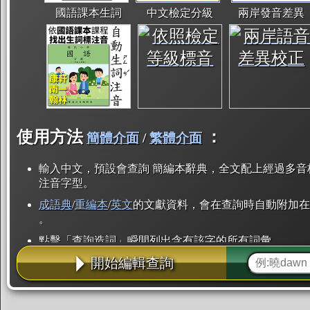
國語課本生詞
中文檢定分級
兩岸發音差異
使用方法
：
簡體介面
/
繁體介面
輸入中文，預設會查詢 簡編本辭典，全文配上經過多音
注音字型。
成語典
/
重編本
/
英文
的文獻資料，會在查詢時自動附加在
。
點擊「查詢造詞」瞬間列出含有該字的所有詞彙。
開始編輯查詢
點「部首」瞬間列出所有「同部首字」。也支援查詢「
辭典解釋的全文都經過自動斷詞，點擊便可瞬間「連續
用手動重複輸入。