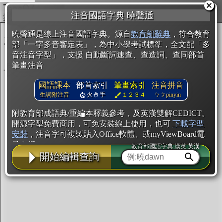
複製
注音國語字典 曉聲通
開始編輯
曉聲通是線上注音國語字典。源自
教育部辭典
，符合教育
部「一字多音審定表」，為中小學考試標準，全文配「多
音注音字型」，支援 自動斷詞速查、查造詞、查同部首
筆畫注音
國語課本
部首索引
筆畫索引
注音拼音
生詞附注音
火
手
１２３４
ㄅㄆpinyin
附教育部成語典/重編本釋義參考，及英漢雙解CEDICT。
開源字型免費商用，可免安裝線上使用，也可
下載字型
安裝
，注音字可複製貼入Office軟體、或myViewBoard電
子白板。
教育部國語字典·漢英·英漢
開始編輯查詢
辭典使用方法
注音IVS字型編輯器