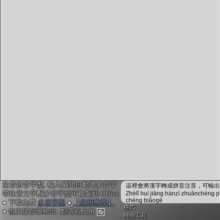
字型下載
排版格式匯出
國語課本生詞
中文檢定分級
兩岸發音差異
匯出表格
注音拼音字型, 輸入瞬間自動選多音字
這裡會將漢字轉成拼音注音，可輸出成
帶注音文字配多音字型可複製到 Office
Zhèlǐ huì jiāng hànzì zhuǎnchéng p
chéng biǎogé
● 下載免費
多音字型
●
【使用教學】
格式
● 也支援存圖輸出: 點選右上角
轉換工具