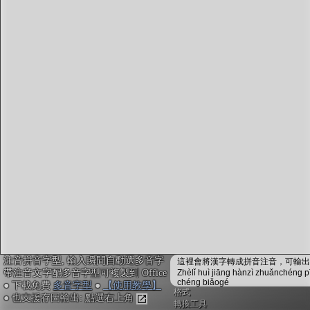
字型下載
排版格式匯出
國語課本生詞
中文檢定分級
兩岸發音差異
匯出表格
注音拼音字型, 輸入瞬間自動選多音字
這裡會將漢字轉成拼音注音，可輸出成
帶注音文字配多音字型可複製到 Office
Zhèlǐ huì jiāng hànzì zhuǎnchéng p
chéng biǎogé
● 下載免費
多音字型
●
【使用教學】
格式
● 也支援存圖輸出: 點選右上角
轉換工具