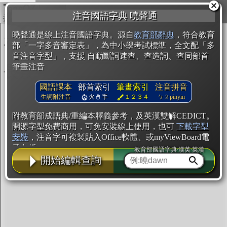
複製
注音國語字典 曉聲通
開始編輯
曉聲通是線上注音國語字典。源自
教育部辭典
，符合教育
部「一字多音審定表」，為中小學考試標準，全文配「多
音注音字型」，支援 自動斷詞速查、查造詞、查同部首
筆畫注音
國語課本
部首索引
筆畫索引
注音拼音
生詞附注音
火
手
１２３４
ㄅㄆpinyin
附教育部成語典/重編本釋義參考，及英漢雙解CEDICT。
開源字型免費商用，可免安裝線上使用，也可
下載字型
安裝
，注音字可複製貼入Office軟體、或myViewBoard電
子白板。
教育部國語字典·漢英·英漢
開始編輯查詢
辭典使用方法
注音IVS字型編輯器