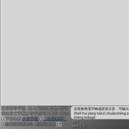
字型下載
排版格式匯出
國語課本生詞
中文檢定分級
兩岸發音差異
匯出表格
注音拼音字型, 輸入瞬間自動選多音字
這裡會將漢字轉成拼音注音，可輸出成
帶注音文字配多音字型可複製到 Office
Zhèlǐ huì jiāng hànzì zhuǎnchéng p
chéng biǎogé
● 下載免費
多音字型
●
【使用教學】
格式
● 也支援存圖輸出: 點選右上角
轉換工具