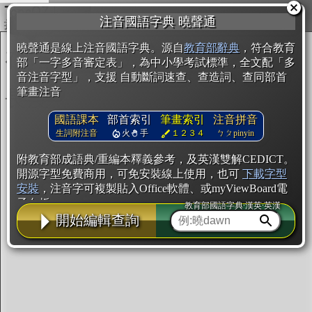
複製
注音國語字典 曉聲通
開始編輯
曉聲通是線上注音國語字典。源自
教育部辭典
，符合教育
部「一字多音審定表」，為中小學考試標準，全文配「多
音注音字型」，支援 自動斷詞速查、查造詞、查同部首
筆畫注音
國語課本
部首索引
筆畫索引
注音拼音
生詞附注音
火
手
１２３４
ㄅㄆpinyin
附教育部成語典/重編本釋義參考，及英漢雙解CEDICT。
開源字型免費商用，可免安裝線上使用，也可
下載字型
安裝
，注音字可複製貼入Office軟體、或myViewBoard電
子白板。
教育部國語字典·漢英·英漢
開始編輯查詢
辭典使用方法
注音IVS字型編輯器