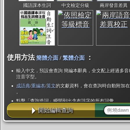
國語課本生詞
中文檢定分級
兩岸發音差異
使用方法
：
簡體介面
/
繁體介面
輸入中文，預設會查詢 簡編本辭典，全文配上經過多音
注音字型。
成語典
/
重編本
/
英文
的文獻資料，會在查詢時自動附加在
。
點擊「查詢造詞」瞬間列出含有該字的所有詞彙。
開始編輯查詢
點「部首」瞬間列出所有「同部首字」。也支援查詢「
辭典解釋的全文都經過自動斷詞，點擊便可瞬間「連續
用手動重複輸入。