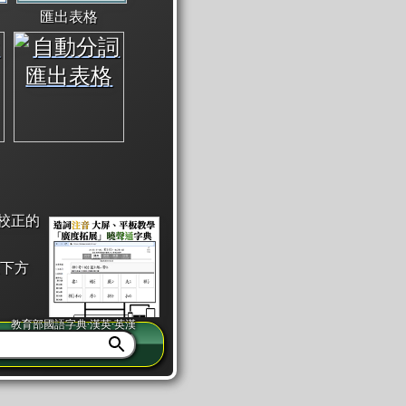
匯出表格
校正的
下方
教育部國語字典·漢英·英漢
同注音」或「同筆畫」。
查詢」此字詞的解釋，不