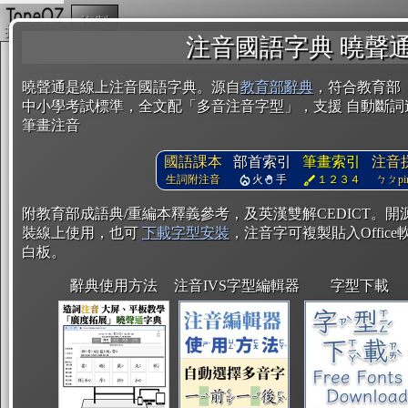
複製
注音國語字典 曉聲
曉聲通是線上注音國語字典。源自
教育部辭典
，符合教育部
中小學考試標準，全文配「多音注音字型」，支援 自動斷詞
筆畫注音
國語課本
部首索引
筆畫索引
注音
生詞附注音
火
手
１２３４
ㄅㄆpin
附教育部成語典/重編本釋義參考，及英漢雙解CEDICT。
裝線上使用，也可
下載字型安裝
，注音字可複製貼入Office軟
白板。
辭典使用方法
注音IVS字型編輯器
字型下載