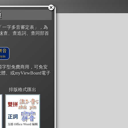
通
「一字多音審定表」，為
速查、查造詞、查同部首
拼音
yin
開源字型免費商用，可免安
體、或myViewBoard電子
排版格式匯出