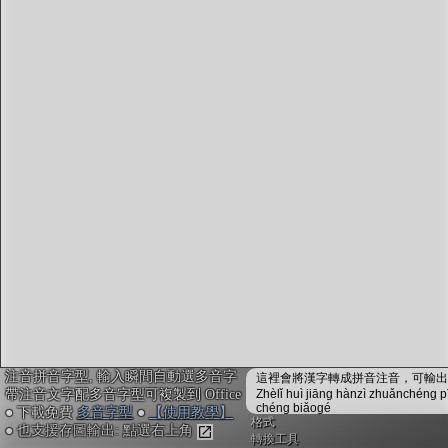
字型下載
排版格式匯出
國語課本生詞
中文檢定分級
兩岸發音差異
匯出表格
注音拼音字型, 輸入瞬間自動選多音字
這裡會將漢字轉成拼音注音，可輸出成
帶注音文字配多音字型可複製到 Office
Zhèlǐ huì jiāng hànzì zhuǎnchéng p
chéng biǎogé
● 下載免費
多音字型
●
【使用教學】
格式
● 也支援存圖輸出: 點選右上角
轉換工具