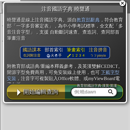
複製
注音國語字典 曉聲通
開始編輯
曉聲通是線上注音國語字典。源自
教育部辭典
，符合教育
部「一字多音審定表」，為中小學考試標準，全文配「多
音注音字型」，支援 自動斷詞速查、查造詞、查同部首
筆畫注音
國語課本
部首索引
筆畫索引
注音拼音
生詞附注音
火
手
１２３４
ㄅㄆpinyin
附教育部成語典/重編本釋義參考，及英漢雙解CEDICT。
開源字型免費商用，可免安裝線上使用，也可
下載字型
安裝
，注音字可複製貼入Office軟體、或myViewBoard電
子白板。
教育部國語字典·漢英·英漢
開始編輯查詢
辭典使用方法
注音IVS字型編輯器