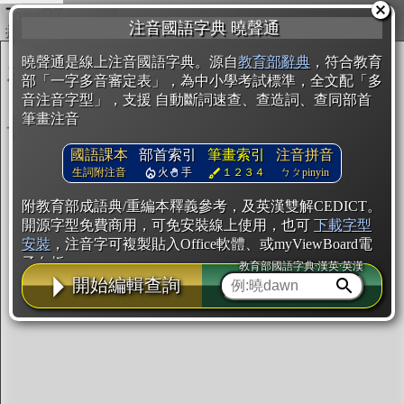
複製
注音國語字典 曉聲通
開始編輯
曉聲通是線上注音國語字典。源自
教育部辭典
，符合教育
部「一字多音審定表」，為中小學考試標準，全文配「多
音注音字型」，支援 自動斷詞速查、查造詞、查同部首
筆畫注音
國語課本
部首索引
筆畫索引
注音拼音
生詞附注音
火
手
１２３４
ㄅㄆpinyin
附教育部成語典/重編本釋義參考，及英漢雙解CEDICT。
開源字型免費商用，可免安裝線上使用，也可
下載字型
安裝
，注音字可複製貼入Office軟體、或myViewBoard電
子白板。
教育部國語字典·漢英·英漢
開始編輯查詢
辭典使用方法
注音IVS字型編輯器