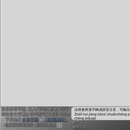
字型下載
排版格式匯出
國語課本生詞
中文檢定分級
兩岸發音差異
匯出表格
注音拼音字型, 輸入瞬間自動選多音字
這裡會將漢字轉成拼音注音，可輸出成
帶注音文字配多音字型可複製到 Office
Zhèlǐ huì jiāng hànzì zhuǎnchéng p
chéng biǎogé
● 下載免費
多音字型
●
【使用教學】
格式
● 也支援存圖輸出: 點選右上角
轉換工具