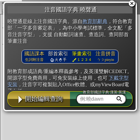
複製
注音國語字典 曉聲通
開始編輯
曉聲通是線上注音國語字典。源自
教育部辭典
，符合教育
部「一字多音審定表」，為中小學考試標準，全文配「多
音注音字型」，支援 自動斷詞速查、查造詞、查同部首
筆畫注音
國語課本
部首索引
筆畫索引
注音拼音
生詞附注音
火
手
１２３４
ㄅㄆpinyin
附教育部成語典/重編本釋義參考，及英漢雙解CEDICT。
開源字型免費商用，可免安裝線上使用，也可
下載字型
安裝
，注音字可複製貼入Office軟體、或myViewBoard電
子白板。
教育部國語字典·漢英·英漢
開始編輯查詢
辭典使用方法
注音IVS字型編輯器