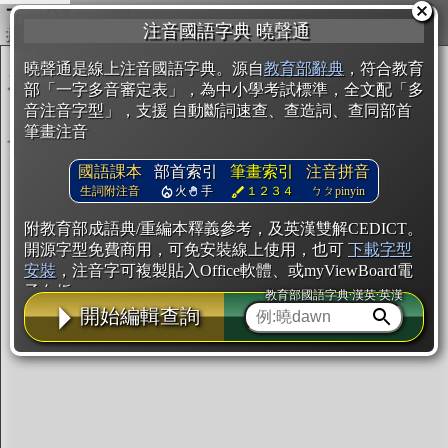
複製
注音國語字典 曉聲通
開始編輯
曉聲通是線上注音國語字典。源自
教育部辭典
，符合教育
部「一字多音審定表」，為中小學考試標準，全文配「多
音注音字型」，支援 自動斷詞速查、查造詞、查同部首
筆畫注音
國語課本
部首索引
筆畫索引
注音拼音
生詞附注音
火
手
１２３４
ㄅㄆpinyin
附教育部成語典/重編本釋義參考，及英漢雙解CEDICT。
開源字型免費商用，可免安裝線上使用，也可
下載字型
安裝
，注音字可複製貼入Office軟體、或myViewBoard電
子白板。
教育部國語字典·漢英·英漢
開始編輯查詢
辭典使用方法
注音IVS字型編輯器