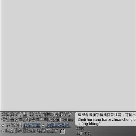
字型下載
排版格式匯出
國語課本生詞
中文檢定分級
兩岸發音差異
匯出表格
注音拼音字型, 輸入瞬間自動選多音字
這裡會將漢字轉成拼音注音，可輸出成
帶注音文字配多音字型可複製到 Office
Zhèlǐ huì jiāng hànzì zhuǎnchéng p
chéng biǎogé
● 下載免費
多音字型
●
【使用教學】
格式
● 也支援存圖輸出: 點選右上角
轉換工具