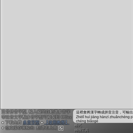
字型下載
排版格式匯出
國語課本生詞
中文檢定分級
兩岸發音差異
匯出表格
注音拼音字型, 輸入瞬間自動選多音字
這裡會將漢字轉成拼音注音，可輸出成
帶注音文字配多音字型可複製到 Office
Zhèlǐ huì jiāng hànzì zhuǎnchéng p
chéng biǎogé
● 下載免費
多音字型
●
【使用教學】
格式
● 也支援存圖輸出: 點選右上角
轉換工具