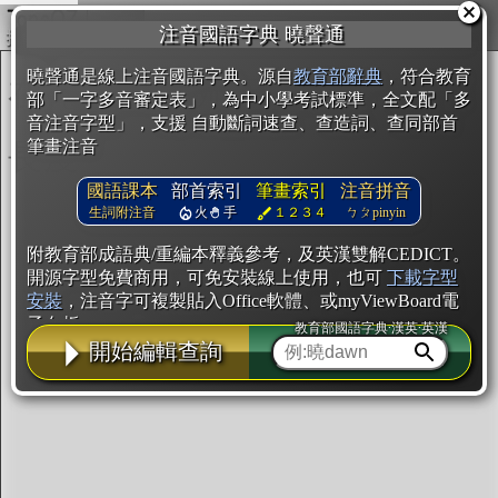
複製
注音國語字典 曉聲通
開始編輯
曉聲通是線上注音國語字典。源自
教育部辭典
，符合教育
部「一字多音審定表」，為中小學考試標準，全文配「多
音注音字型」，支援 自動斷詞速查、查造詞、查同部首
筆畫注音
國語課本
部首索引
筆畫索引
注音拼音
生詞附注音
火
手
１２３４
ㄅㄆpinyin
附教育部成語典/重編本釋義參考，及英漢雙解CEDICT。
開源字型免費商用，可免安裝線上使用，也可
下載字型
安裝
，注音字可複製貼入Office軟體、或myViewBoard電
子白板。
教育部國語字典·漢英·英漢
開始編輯查詢
辭典使用方法
注音IVS字型編輯器