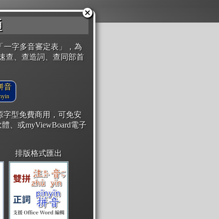
通
「一字多音審定表」，為
速查、查造詞、查同部首
拼音
yin
開源字型免費商用，可免安
體、或myViewBoard電子
排版格式匯出