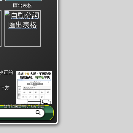
匯出表格
校正的
下方
教育部國語字典·漢英·英漢
同注音」或「同筆畫」。
查詢」此字詞的解釋，不