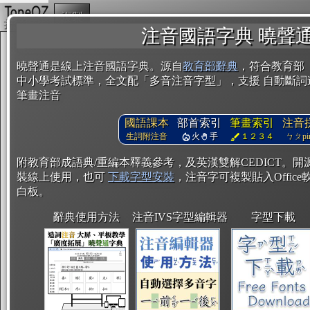
複製
注音國語字典 曉聲
曉聲通是線上注音國語字典。源自
教育部辭典
，符合教育部
中小學考試標準，全文配「多音注音字型」，支援 自動斷詞
筆畫注音
國語課本
部首索引
筆畫索引
注音
生詞附注音
火
手
１２３４
ㄅㄆpin
附教育部成語典/重編本釋義參考，及英漢雙解CEDICT。
裝線上使用，也可
下載字型安裝
，注音字可複製貼入Office軟
白板。
辭典使用方法
注音IVS字型編輯器
字型下載