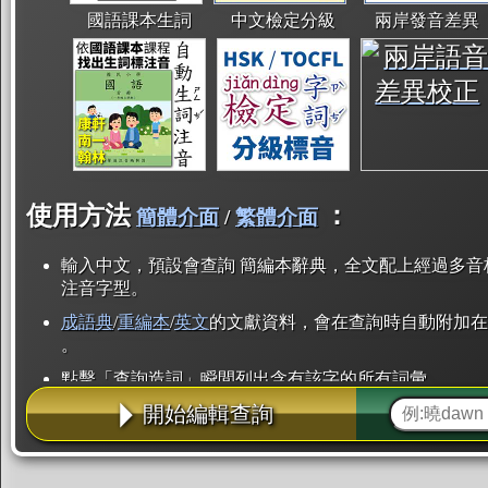
國語課本生詞
中文檢定分級
兩岸發音差異
使用方法
：
簡體介面
/
繁體介面
輸入中文，預設會查詢 簡編本辭典，全文配上經過多音
注音字型。
成語典
/
重編本
/
英文
的文獻資料，會在查詢時自動附加在
。
點擊「查詢造詞」瞬間列出含有該字的所有詞彙。
開始編輯查詢
點「部首」瞬間列出所有「同部首字」。也支援查詢「
辭典解釋的全文都經過自動斷詞，點擊便可瞬間「連續
用手動重複輸入。