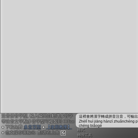
字型下載
排版格式匯出
國語課本生詞
中文檢定分級
兩岸發音差異
匯出表格
注音拼音字型, 輸入瞬間自動選多音字
這裡會將漢字轉成拼音注音，可輸出成
帶注音文字配多音字型可複製到 Office
Zhèlǐ huì jiāng hànzì zhuǎnchéng p
chéng biǎogé
● 下載免費
多音字型
●
【使用教學】
格式
● 也支援存圖輸出: 點選右上角
轉換工具