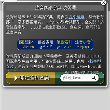
複製
注音國語字典 曉聲通
開始編輯
曉聲通是線上注音國語字典。源自
教育部辭典
，符合教育
部「一字多音審定表」，為中小學考試標準，全文配「多
音注音字型」，支援 自動斷詞速查、查造詞、查同部首
筆畫注音
國語課本
部首索引
筆畫索引
注音拼音
生詞附注音
火
手
１２３４
ㄅㄆpinyin
附教育部成語典/重編本釋義參考，及英漢雙解CEDICT。
開源字型免費商用，可免安裝線上使用，也可
下載字型
安裝
，注音字可複製貼入Office軟體、或myViewBoard電
子白板。
教育部國語字典·漢英·英漢
開始編輯查詢
辭典使用方法
注音IVS字型編輯器