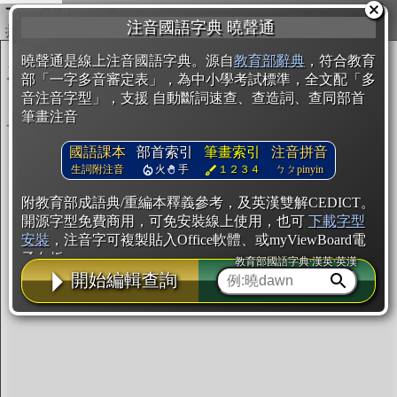
複製
注音國語字典 曉聲通
開始編輯
曉聲通是線上注音國語字典。源自
教育部辭典
，符合教育
部「一字多音審定表」，為中小學考試標準，全文配「多
音注音字型」，支援 自動斷詞速查、查造詞、查同部首
筆畫注音
國語課本
部首索引
筆畫索引
注音拼音
生詞附注音
火
手
１２３４
ㄅㄆpinyin
附教育部成語典/重編本釋義參考，及英漢雙解CEDICT。
開源字型免費商用，可免安裝線上使用，也可
下載字型
安裝
，注音字可複製貼入Office軟體、或myViewBoard電
子白板。
教育部國語字典·漢英·英漢
開始編輯查詢
辭典使用方法
注音IVS字型編輯器