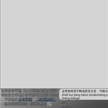
字型下載
排版格式匯出
國語課本生詞
中文檢定分級
兩岸發音差異
匯出表格
注音拼音字型, 輸入瞬間自動選多音字
這裡會將漢字轉成拼音注音，可輸出成
帶注音文字配多音字型可複製到 Office
Zhèlǐ huì jiāng hànzì zhuǎnchéng p
chéng biǎogé
● 下載免費
多音字型
●
【使用教學】
格式
● 也支援存圖輸出: 點選右上角
轉換工具