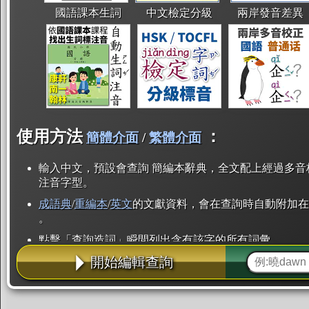
國語課本生詞
中文檢定分級
兩岸發音差異
使用方法
：
簡體介面
/
繁體介面
輸入中文，預設會查詢 簡編本辭典，全文配上經過多音
注音字型。
成語典
/
重編本
/
英文
的文獻資料，會在查詢時自動附加在
。
點擊「查詢造詞」瞬間列出含有該字的所有詞彙。
開始編輯查詢
點「部首」瞬間列出所有「同部首字」。也支援查詢「
辭典解釋的全文都經過自動斷詞，點擊便可瞬間「連續
用手動重複輸入。