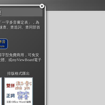
通
「一字多音審定表」，為
速查、查造詞、查同部首
拼音
yin
開源字型免費商用，可免安
體、或myViewBoard電子
排版格式匯出