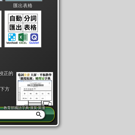
匯出表格
校正的
下方
教育部國語字典·漢英·英漢
同注音」或「同筆畫」。
查詢」此字詞的解釋，不