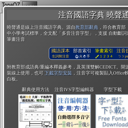
複製
注音國語字典 曉聲
曉聲通是線上注音國語字典。源自
教育部辭典
，符合教育部
中小學考試標準，全文配「多音注音字型」，支援 自動斷詞
筆畫注音
國語課本
部首索引
筆畫索引
注音
生詞附注音
火
手
１２３４
ㄅㄆpin
附教育部成語典/重編本釋義參考，及英漢雙解CEDICT。
裝線上使用，也可
下載字型安裝
，注音字可複製貼入Office軟
白板。
辭典使用方法
注音IVS字型編輯器
字型下載