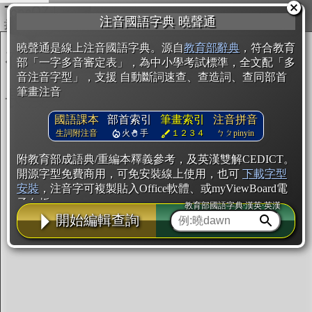
複製
注音國語字典 曉聲通
開始編輯
曉聲通是線上注音國語字典。源自
教育部辭典
，符合教育
部「一字多音審定表」，為中小學考試標準，全文配「多
音注音字型」，支援 自動斷詞速查、查造詞、查同部首
筆畫注音
國語課本
部首索引
筆畫索引
注音拼音
生詞附注音
火
手
１２３４
ㄅㄆpinyin
附教育部成語典/重編本釋義參考，及英漢雙解CEDICT。
開源字型免費商用，可免安裝線上使用，也可
下載字型
安裝
，注音字可複製貼入Office軟體、或myViewBoard電
子白板。
教育部國語字典·漢英·英漢
開始編輯查詢
辭典使用方法
注音IVS字型編輯器