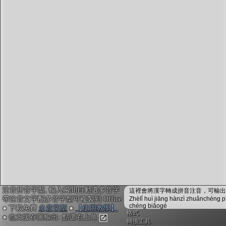
字型下載
排版格式匯出
國語課本生詞
中文檢定分級
兩岸發音差異
匯出表格
注音拼音字型, 輸入瞬間自動選多音字
這裡會將漢字轉成拼音注音，可輸出成
帶注音文字配多音字型可複製到 Office
Zhèlǐ huì jiāng hànzì zhuǎnchéng p
chéng biǎogé
● 下載免費
多音字型
●
【使用教學】
格式
● 也支援存圖輸出: 點選右上角
轉換工具