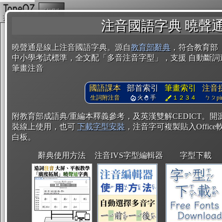
複製
注音國語字典 曉聲
曉聲通是線上注音國語字典。源自
教育部辭典
，符合教育部
中小學考試標準，全文配「多音注音字型」，支援 自動斷詞
筆畫注音
國語課本
部首索引
筆畫索引
注音
生詞附注音
火
手
１２３４
ㄅㄆpin
附教育部成語典/重編本釋義參考，及英漢雙解CEDICT。
裝線上使用，也可
下載字型安裝
，注音字可複製貼入Office軟
白板。
辭典使用方法
注音IVS字型編輯器
字型下載