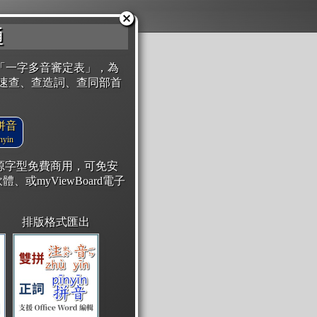
通
「一字多音審定表」，為
速查、查造詞、查同部首
拼音
yin
開源字型免費商用，可免安
體、或myViewBoard電子
排版格式匯出