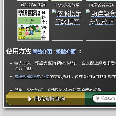
國語課本生詞
中文檢定分級
兩岸發音差異
使用方法
：
簡體介面
/
繁體介面
輸入中文，預設會查詢 簡編本辭典，全文配上經過多音
注音字型。
成語典
/
重編本
/
英文
的文獻資料，會在查詢時自動附加在
。
點擊「查詢造詞」瞬間列出含有該字的所有詞彙。
開始編輯查詢
點「部首」瞬間列出所有「同部首字」。也支援查詢「
辭典解釋的全文都經過自動斷詞，點擊便可瞬間「連續
用手動重複輸入。