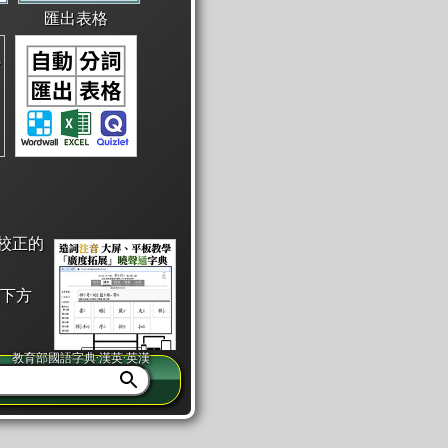
匯出表格
校正的
下方
教育部國語字典·漢英·英漢
同注音」或「同筆畫」。
查詢」此字詞的解釋，不