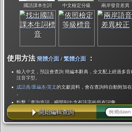
國語課本生詞
中文檢定分級
兩岸發音差異
使用方法
：
簡體介面
/
繁體介面
輸入中文，預設會查詢 簡編本辭典，全文配上經過多音
注音字型。
成語典
/
重編本
/
英文
的文獻資料，會在查詢時自動附加在
。
點擊「查詢造詞」瞬間列出含有該字的所有詞彙。
開始編輯查詢
點「部首」瞬間列出所有「同部首字」。也支援查詢「
辭典解釋的全文都經過自動斷詞，點擊便可瞬間「連續
用手動重複輸入。