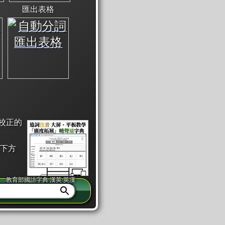
匯出表格
校正的
下方
教育部國語字典·漢英·英漢
同注音」或「同筆畫」。
查詢」此字詞的解釋，不