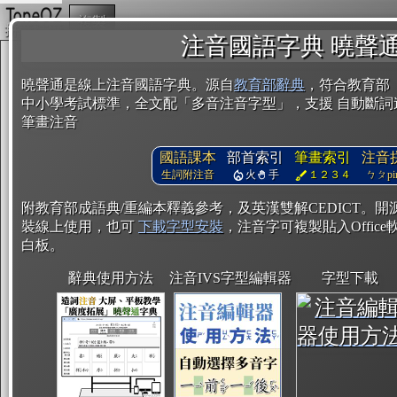
複製
注音國語字典 曉聲
曉聲通是線上注音國語字典。源自
教育部辭典
，符合教育部
中小學考試標準，全文配「多音注音字型」，支援 自動斷詞
筆畫注音
國語課本
部首索引
筆畫索引
注音
生詞附注音
火
手
１２３４
ㄅㄆpin
附教育部成語典/重編本釋義參考，及英漢雙解CEDICT。
裝線上使用，也可
下載字型安裝
，注音字可複製貼入Office軟
白板。
辭典使用方法
注音IVS字型編輯器
字型下載