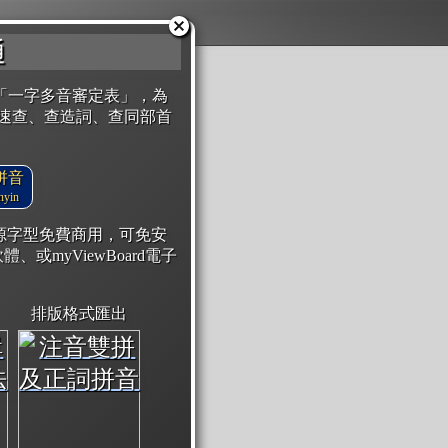
通
「一字多音審定表」，為
速查、查造詞、查同部首
拼音
yin
開源字型免費商用，可免安
體、或myViewBoard電子
排版格式匯出