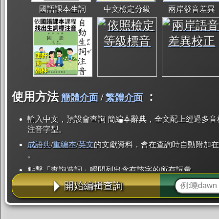
國語課本生詞
中文檢定分級
兩岸發音差異
使用方法
：
簡體介面
/
繁體介面
輸入中文，預設會查詢 簡編本辭典，全文配上經過多音
注音字型。
成語典
/
重編本
/
英文
的文獻資料，會在查詢時自動附加在
。
點擊「查詢造詞」瞬間列出含有該字的所有詞彙。
開始編輯查詢
點「部首」瞬間列出所有「同部首字」。也支援查詢「
辭典解釋的全文都經過自動斷詞，點擊便可瞬間「連續
用手動重複輸入。