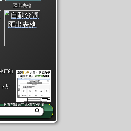
匯出表格
校正的
下方
教育部國語字典·漢英·英漢
同注音」或「同筆畫」。
查詢」此字詞的解釋，不