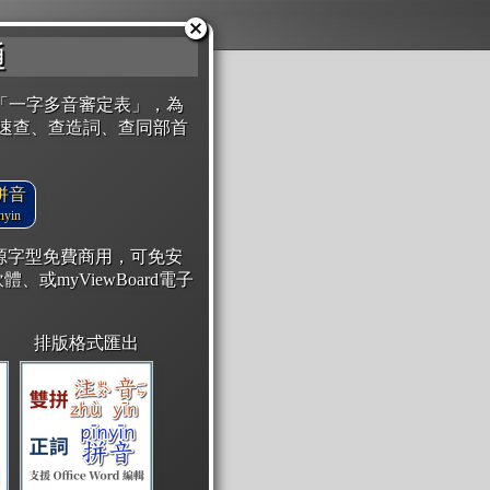
通
「一字多音審定表」，為
速查、查造詞、查同部首
拼音
yin
開源字型免費商用，可免安
體、或myViewBoard電子
排版格式匯出