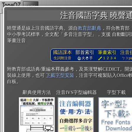
複製
注音國語字典 曉聲
曉聲通是線上注音國語字典。源自
教育部辭典
，符合教育部
中小學考試標準，全文配「多音注音字型」，支援 自動斷詞
筆畫注音
國語課本
部首索引
筆畫索引
注音
生詞附注音
火
手
１２３４
ㄅㄆpin
附教育部成語典/重編本釋義參考，及英漢雙解CEDICT。
裝線上使用，也可
下載字型安裝
，注音字可複製貼入Office軟
白板。
辭典使用方法
注音IVS字型編輯器
字型下載