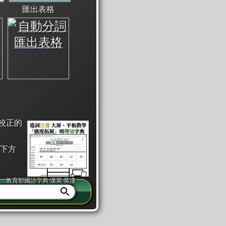
匯出表格
校正的
下方
教育部國語字典·漢英·英漢
同注音」或「同筆畫」。
查詢」此字詞的解釋，不