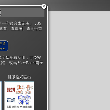
通
「一字多音審定表」，為
速查、查造詞、查同部首
拼音
yin
開源字型免費商用，可免安
體、或myViewBoard電子
排版格式匯出