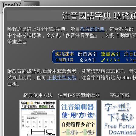
複製
注音國語字典 曉聲
曉聲通是線上注音國語字典。源自
教育部辭典
，符合教育部
中小學考試標準，全文配「多音注音字型」，支援 自動斷詞
筆畫注音
國語課本
部首索引
筆畫索引
注音
生詞附注音
火
手
１２３４
ㄅㄆpin
附教育部成語典/重編本釋義參考，及英漢雙解CEDICT。
裝線上使用，也可
下載字型安裝
，注音字可複製貼入Office軟
白板。
辭典使用方法
注音IVS字型編輯器
字型下載