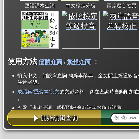
國語課本生詞
中文檢定分級
兩岸發音差異
使用方法
：
簡體介面
/
繁體介面
輸入中文，預設會查詢 簡編本辭典，全文配上經過多音
注音字型。
成語典
/
重編本
/
英文
的文獻資料，會在查詢時自動附加在
。
點擊「查詢造詞」瞬間列出含有該字的所有詞彙。
開始編輯查詢
點「部首」瞬間列出所有「同部首字」。也支援查詢「
辭典解釋的全文都經過自動斷詞，點擊便可瞬間「連續
用手動重複輸入。