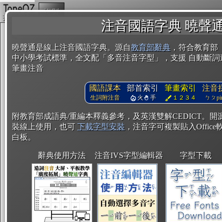
複製
注音國語字典 曉聲
曉聲通是線上注音國語字典。源自
教育部辭典
，符合教育部
中小學考試標準，全文配「多音注音字型」，支援 自動斷詞
筆畫注音
國語課本
部首索引
筆畫索引
注音
生詞附注音
火
手
１２３４
ㄅㄆpin
附教育部成語典/重編本釋義參考，及英漢雙解CEDICT。
裝線上使用，也可
下載字型安裝
，注音字可複製貼入Office軟
白板。
辭典使用方法
注音IVS字型編輯器
字型下載