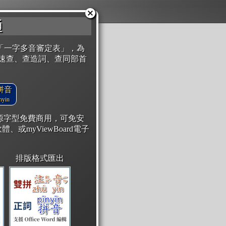
通
「一字多音審定表」，為
速查、查造詞、查同部首
拼音
yin
開源字型免費商用，可免安
體、或myViewBoard電子
排版格式匯出