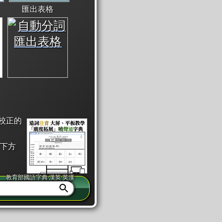
匯出表格
校正的
下方
教育部國語字典·漢英·英漢
同注音」或「同筆畫」。
查詢」此字詞的解釋，不