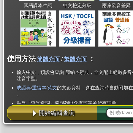
國語課本生詞
中文檢定分級
兩岸發音差異
使用方法
：
簡體介面
/
繁體介面
輸入中文，預設會查詢 簡編本辭典，全文配上經過多音
注音字型。
成語典
/
重編本
/
英文
的文獻資料，會在查詢時自動附加在
。
點擊「查詢造詞」瞬間列出含有該字的所有詞彙。
開始編輯查詢
點「部首」瞬間列出所有「同部首字」。也支援查詢「
辭典解釋的全文都經過自動斷詞，點擊便可瞬間「連續
用手動重複輸入。