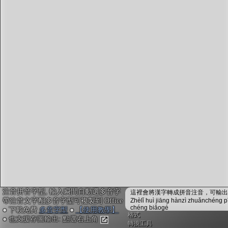
字型下載
排版格式匯出
國語課本生詞
中文檢定分級
兩岸發音差異
匯出表格
注音拼音字型, 輸入瞬間自動選多音字
這裡會將漢字轉成拼音注音，可輸出成
帶注音文字配多音字型可複製到 Office
Zhèlǐ huì jiāng hànzì zhuǎnchéng p
chéng biǎogé
● 下載免費
多音字型
●
【使用教學】
格式
● 也支援存圖輸出: 點選右上角
轉換工具