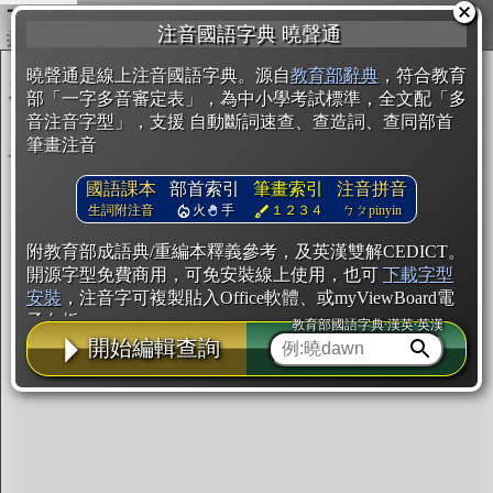
複製
注音國語字典 曉聲通
開始編輯
曉聲通是線上注音國語字典。源自
教育部辭典
，符合教育
部「一字多音審定表」，為中小學考試標準，全文配「多
音注音字型」，支援 自動斷詞速查、查造詞、查同部首
筆畫注音
國語課本
部首索引
筆畫索引
注音拼音
生詞附注音
火
手
１２３４
ㄅㄆpinyin
附教育部成語典/重編本釋義參考，及英漢雙解CEDICT。
開源字型免費商用，可免安裝線上使用，也可
下載字型
安裝
，注音字可複製貼入Office軟體、或myViewBoard電
子白板。
教育部國語字典·漢英·英漢
開始編輯查詢
辭典使用方法
注音IVS字型編輯器