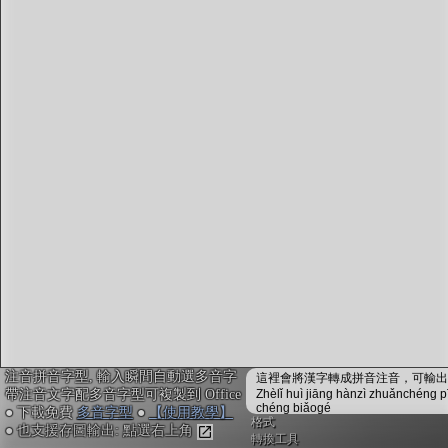
字型下載
排版格式匯出
國語課本生詞
中文檢定分級
兩岸發音差異
匯出表格
注音拼音字型, 輸入瞬間自動選多音字
這裡會將漢字轉成拼音注音，可輸出成
帶注音文字配多音字型可複製到 Office
Zhèlǐ huì jiāng hànzì zhuǎnchéng p
chéng biǎogé
● 下載免費
多音字型
●
【使用教學】
格式
● 也支援存圖輸出: 點選右上角
轉換工具