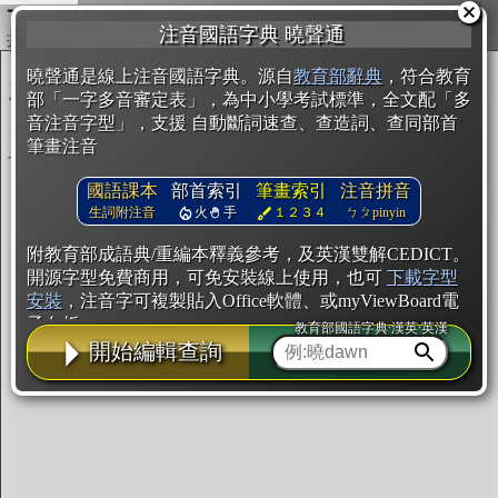
複製
注音國語字典 曉聲通
開始編輯
曉聲通是線上注音國語字典。源自
教育部辭典
，符合教育
部「一字多音審定表」，為中小學考試標準，全文配「多
音注音字型」，支援 自動斷詞速查、查造詞、查同部首
筆畫注音
國語課本
部首索引
筆畫索引
注音拼音
生詞附注音
火
手
１２３４
ㄅㄆpinyin
附教育部成語典/重編本釋義參考，及英漢雙解CEDICT。
開源字型免費商用，可免安裝線上使用，也可
下載字型
安裝
，注音字可複製貼入Office軟體、或myViewBoard電
子白板。
教育部國語字典·漢英·英漢
開始編輯查詢
辭典使用方法
注音IVS字型編輯器