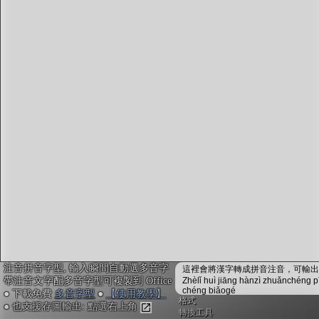
字型下載
排版格式匯出
國語課本生詞
中文檢定分級
兩岸發音差異
匯出表格
注音拼音字型, 輸入瞬間自動選多音字
這裡會將漢字轉成拼音注音，可輸出成
帶注音文字配多音字型可複製到 Office
Zhèlǐ huì jiāng hànzì zhuǎnchéng p
chéng biǎogé
● 下載免費
多音字型
●
【使用教學】
格式
● 也支援存圖輸出: 點選右上角
轉換工具