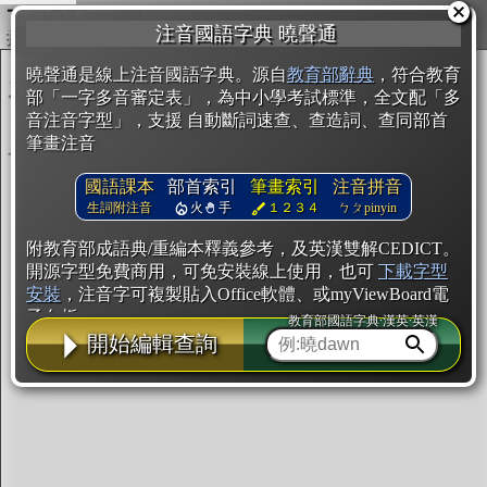
複製
注音國語字典 曉聲通
開始編輯
曉聲通是線上注音國語字典。源自
教育部辭典
，符合教育
部「一字多音審定表」，為中小學考試標準，全文配「多
音注音字型」，支援 自動斷詞速查、查造詞、查同部首
筆畫注音
國語課本
部首索引
筆畫索引
注音拼音
生詞附注音
火
手
１２３４
ㄅㄆpinyin
附教育部成語典/重編本釋義參考，及英漢雙解CEDICT。
開源字型免費商用，可免安裝線上使用，也可
下載字型
安裝
，注音字可複製貼入Office軟體、或myViewBoard電
子白板。
教育部國語字典·漢英·英漢
開始編輯查詢
辭典使用方法
注音IVS字型編輯器