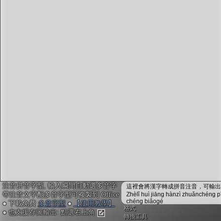
字型下載
排版格式匯出
國語課本生詞
中文檢定分級
兩岸發音差異
匯出表格
注音拼音字型, 輸入瞬間自動選多音字
這裡會將漢字轉成拼音注音，可輸出成
帶注音文字配多音字型可複製到 Office
Zhèlǐ huì jiāng hànzì zhuǎnchéng p
chéng biǎogé
● 下載免費
多音字型
●
【使用教學】
格式
● 也支援存圖輸出: 點選右上角
轉換工具