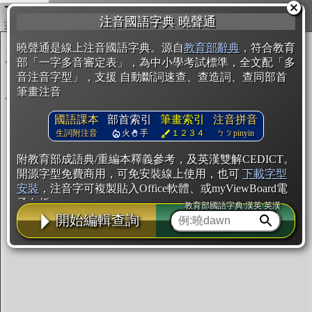
複製
注音國語字典 曉聲通
開始編輯
曉聲通是線上注音國語字典。源自
教育部辭典
，符合教育
部「一字多音審定表」，為中小學考試標準，全文配「多
音注音字型」，支援 自動斷詞速查、查造詞、查同部首
筆畫注音
國語課本
部首索引
筆畫索引
注音拼音
生詞附注音
火
手
１２３４
ㄅㄆpinyin
附教育部成語典/重編本釋義參考，及英漢雙解CEDICT。
開源字型免費商用，可免安裝線上使用，也可
下載字型
安裝
，注音字可複製貼入Office軟體、或myViewBoard電
子白板。
教育部國語字典·漢英·英漢
開始編輯查詢
辭典使用方法
注音IVS字型編輯器