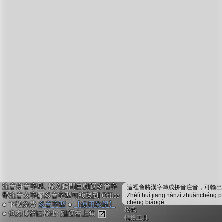
字型下載
排版格式匯出
國語課本生詞
中文檢定分級
兩岸發音差異
匯出表格
注音拼音字型, 輸入瞬間自動選多音字
這裡會將漢字轉成拼音注音，可輸出成
帶注音文字配多音字型可複製到 Office
Zhèlǐ huì jiāng hànzì zhuǎnchéng p
chéng biǎogé
● 下載免費
多音字型
●
【使用教學】
格式
● 也支援存圖輸出: 點選右上角
轉換工具