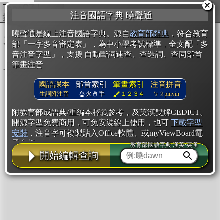
複製
注音國語字典 曉聲通
開始編輯
曉聲通是線上注音國語字典。源自
教育部辭典
，符合教育
部「一字多音審定表」，為中小學考試標準，全文配「多
音注音字型」，支援 自動斷詞速查、查造詞、查同部首
筆畫注音
國語課本
部首索引
筆畫索引
注音拼音
生詞附注音
火
手
１２３４
ㄅㄆpinyin
附教育部成語典/重編本釋義參考，及英漢雙解CEDICT。
開源字型免費商用，可免安裝線上使用，也可
下載字型
安裝
，注音字可複製貼入Office軟體、或myViewBoard電
子白板。
教育部國語字典·漢英·英漢
開始編輯查詢
辭典使用方法
注音IVS字型編輯器