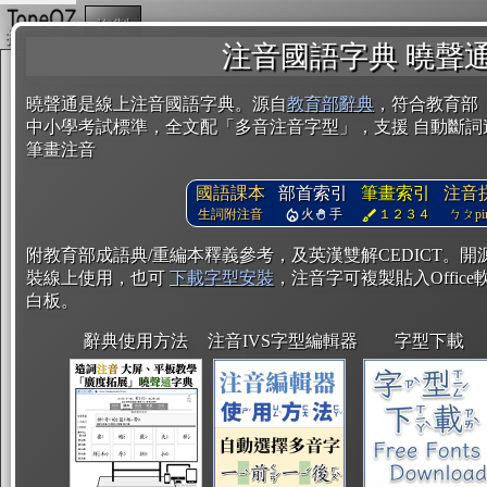
複製
注音國語字典 曉聲
曉聲通是線上注音國語字典。源自
教育部辭典
，符合教育部
中小學考試標準，全文配「多音注音字型」，支援 自動斷詞
筆畫注音
國語課本
部首索引
筆畫索引
注音
生詞附注音
火
手
１２３４
ㄅㄆpin
附教育部成語典/重編本釋義參考，及英漢雙解CEDICT。
裝線上使用，也可
下載字型安裝
，注音字可複製貼入Office軟
白板。
辭典使用方法
注音IVS字型編輯器
字型下載