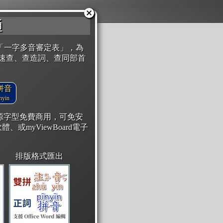
通
「一字多音審定表」，為
速查、查造詞、查同部首
拼音
yin
開源字型免費商用，可免安
體、或myViewBoard電子
排版格式匯出