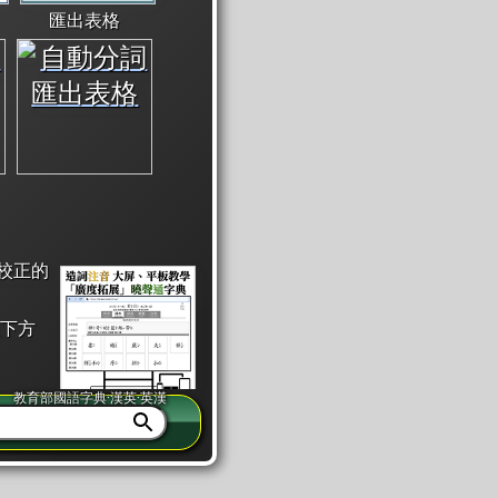
匯出表格
校正的
下方
教育部國語字典·漢英·英漢
同注音」或「同筆畫」。
查詢」此字詞的解釋，不