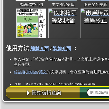
國語課本生詞
中文檢定分級
兩岸發音差異
使用方法
：
簡體介面
/
繁體介面
輸入中文，預設會查詢 簡編本辭典，全文配上經過多音
注音字型。
成語典
/
重編本
/
英文
的文獻資料，會在查詢時自動附加在
。
點擊「查詢造詞」瞬間列出含有該字的所有詞彙。
開始編輯查詢
點「部首」瞬間列出所有「同部首字」。也支援查詢「
辭典解釋的全文都經過自動斷詞，點擊便可瞬間「連續
用手動重複輸入。