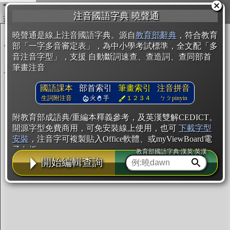
複製
注音國語字典 曉聲通
開始編輯
曉聲通是線上注音國語字典。源自
教育部辭典
，符合教育
部「一字多音審定表」，為中小學考試標準，全文配「多
音注音字型」，支援 自動斷詞速查、查造詞、查同部首
筆畫注音
國語課本
部首索引
筆畫索引
注音拼音
生詞附注音
火
手
１２３４
ㄅㄆpinyin
附教育部成語典/重編本釋義參考，及英漢雙解CEDICT。
開源字型免費商用，可免安裝線上使用，也可
下載字型
安裝
，注音字可複製貼入Office軟體、或myViewBoard電
子白板。
教育部國語字典·漢英·英漢
開始編輯查詢
辭典使用方法
注音IVS字型編輯器