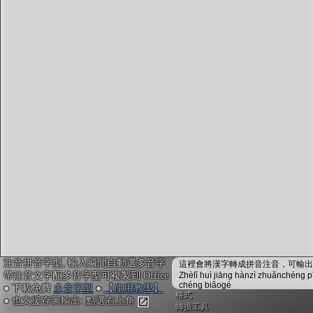
字型下載
排版格式匯出
國語課本生詞
中文檢定分級
兩岸發音差異
匯出表格
注音拼音字型, 輸入瞬間自動選多音字
這裡會將漢字轉成拼音注音，可輸出成
帶注音文字配多音字型可複製到 Office
Zhèlǐ huì jiāng hànzì zhuǎnchéng p
chéng biǎogé
● 下載免費
多音字型
●
【使用教學】
格式
● 也支援存圖輸出: 點選右上角
轉換工具