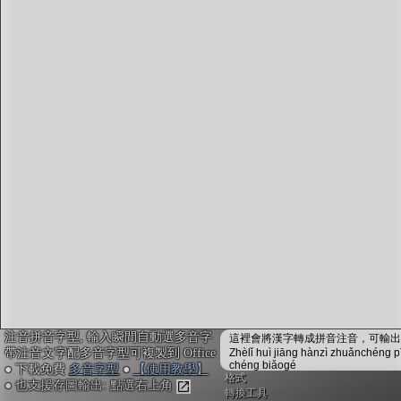
字型下載
排版格式匯出
國語課本生詞
中文檢定分級
兩岸發音差異
匯出表格
注音拼音字型, 輸入瞬間自動選多音字
這裡會將漢字轉成拼音注音，可輸出成
帶注音文字配多音字型可複製到 Office
Zhèlǐ huì jiāng hànzì zhuǎnchéng p
chéng biǎogé
● 下載免費
多音字型
●
【使用教學】
格式
● 也支援存圖輸出: 點選右上角
轉換工具