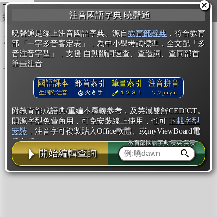
複製
注音國語字典 曉聲通
開始編輯
曉聲通是線上注音國語字典。源自
教育部辭典
，符合教育
部「一字多音審定表」，為中小學考試標準，全文配「多
音注音字型」，支援 自動斷詞速查、查造詞、查同部首
筆畫注音
國語課本
部首索引
筆畫索引
注音拼音
生詞附注音
火
手
１２３４
ㄅㄆpinyin
附教育部成語典/重編本釋義參考，及英漢雙解CEDICT。
開源字型免費商用，可免安裝線上使用，也可
下載字型
安裝
，注音字可複製貼入Office軟體、或myViewBoard電
子白板。
教育部國語字典·漢英·英漢
開始編輯查詢
辭典使用方法
注音IVS字型編輯器