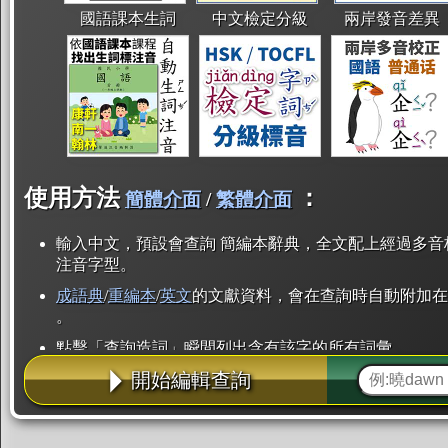
國語課本生詞
中文檢定分級
兩岸發音差異
使用方法
：
簡體介面
/
繁體介面
輸入中文，預設會查詢 簡編本辭典，全文配上經過多音
注音字型。
成語典
/
重編本
/
英文
的文獻資料，會在查詢時自動附加在
。
點擊「查詢造詞」瞬間列出含有該字的所有詞彙。
開始編輯查詢
點「部首」瞬間列出所有「同部首字」。也支援查詢「
辭典解釋的全文都經過自動斷詞，點擊便可瞬間「連續
用手動重複輸入。