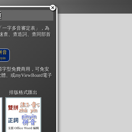
通
「一字多音審定表」，為
速查、查造詞、查同部首
拼音
yin
開源字型免費商用，可免安
體、或myViewBoard電子
排版格式匯出