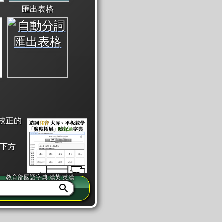
匯出表格
校正的
下方
教育部國語字典·漢英·英漢
同注音」或「同筆畫」。
查詢」此字詞的解釋，不