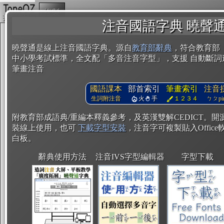
複製
注音國語字典 曉聲
曉聲通是線上注音國語字典。源自
教育部辭典
，符合教育部
中小學考試標準，全文配「多音注音字型」，支援 自動斷詞
筆畫注音
國語課本
部首索引
筆畫索引
注音
生詞附注音
火
手
１２３４
ㄅㄆpin
附教育部成語典/重編本釋義參考，及英漢雙解CEDICT。
裝線上使用，也可
下載字型安裝
，注音字可複製貼入Office軟
白板。
辭典使用方法
注音IVS字型編輯器
字型下載